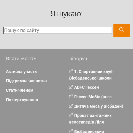
Я шукаю:
Взяти участь
ліворуч
Активна участь
1. Спортивний клуб
Вісбаденської школи
Підтримка членства
ADFC Гессен
Стати членом
Гессен Мобіл (англ.
Пожертвування
Дитяча меса у Вісбадені
Прокат вантажних
велосипедів Ліля
Вісбаденський