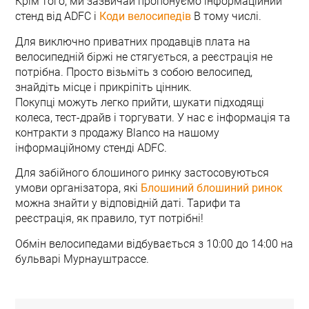
Крім того, ми зазвичай пропонуємо інформаційний
стенд від ADFC і
Коди велосипедів
В тому числі.
Для виключно приватних продавців плата на
велосипедній біржі не стягується, а реєстрація не
потрібна. Просто візьміть з собою велосипед,
знайдіть місце і прикріпіть цінник.
Покупці можуть легко прийти, шукати підходящі
колеса, тест-драйв і торгувати. У нас є інформація та
контракти з продажу Blanco на нашому
інформаційному стенді ADFC.
Для забійного блошиного ринку застосовуються
умови організатора, які
Блошиний блошиний ринок
можна знайти у відповідній даті. Тарифи та
реєстрація, як правило, тут потрібні!
Обмін велосипедами відбувається з 10:00 до 14:00 на
бульварі Мурнауштрассе.