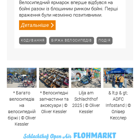
Велосипедний ярмарок вперше відбувся на
бойні разом із блошиним ринком бойні. Перші
враження були незмінно позитивними.
Детальніше
КОДУВАННЯ
БІРЖА ВЕЛОСИПЕДІВ
ПОДІЯ
* Багато
* Велосипедні
Lilja am
& lt;p & gt;
велосипедів
запчастини та
Schlachthof
ADFC
на
аксесуари | ©
2025 | © Oliver
Infostand | ©
велосипедній
Oliver Kessler
Kessler
Олівер
біржі | © Oliver
Кесслер
Kessler