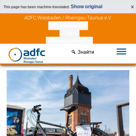
Show original
This page has been machine-translated.
Перейти
ADFC Wiesbaden / Rheingau-Taunus e.V.
до
Підтримка ADFC
вмісту
преса
інформаційні бюлетені
Знайти