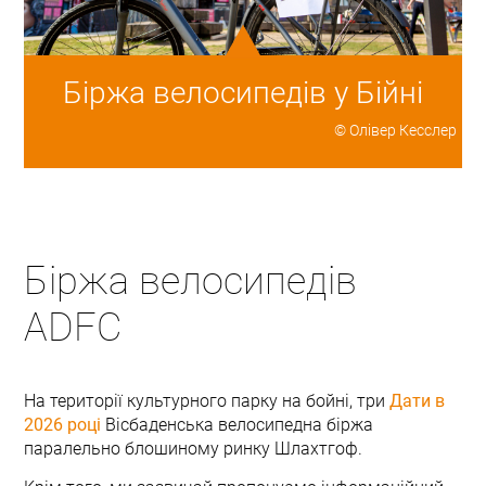
Біржа велосипедів у Бійні
© Олівер Кесслер
Біржа велосипедів
ADFC
На території культурного парку на бойні, три
Дати в
2026 році
Вісбаденська велосипедна біржа
паралельно блошиному ринку Шлахтгоф.