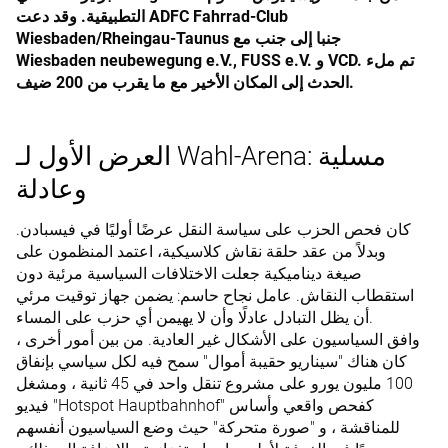
التطبيقية. وقد دعت ADFC Fahrrad-Club
Wiesbaden/Rheingau-Taunus جنبا إلى جنب مع
Wiesbaden neubewegung e.V., FUSS e.V. و VCD. تم ملء
الحدث إلى المكان الأخير مع ما يقرب من 200 ضيف.
العرض الأول لـ Wahl-Arena: مسلية
وعادلة
كان فحص الحزب على سياسة النقل عرضًا أوليًا في فيسبادن.
وبدلاً من عقد حلقة نقاش كلاسيكية، اعتمد المنظمون على
صيغة ديناميكية جعلت الاختلافات السياسية مرئية دون
استقطاب النقاش. عامل نجاح حاسم: يضمن جهاز توقيت مرئي
أن يظل التبادل عادلًا وأن لا يهيمن أي حزب على المساء.
وافق السياسيون على الأشكال غير العادية. من بين أمور أخرى ،
كان هناك "سيناريو حقيبة أموال" سمح فيه لكل سياسي بإنفاق
100 مليون يورو على مشروع تنقل واحد في 45 ثانية ، ومشغل
فيديو "Hotspot Hauptbahnhof" كفحص واقعي وأساس
للمناقشة ، و "صورة متحركة" حيث وضع السياسيون أنفسهم