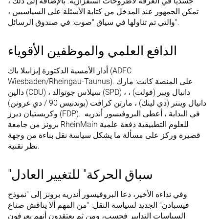
جسديًا في الغرفة لأطروحات استفزازية. بالإضافة إلى ذلك ،
تمكن الجمهور عند المدخل من كتابة الأسئلة على السياسيين ،
والتي تم تناولها في سياق "صوت: في صندوق الرسائل".
الدافع العلمي والموظفين الأقوياء
أدار الأمسية الدكتورة إيزابيلا باك (ADFC
Wiesbaden/Rheingau-Taunus). على المنصة كانت: مارك
دالين (CDU) ، سيلاس جوتوالد (SPD) ، دانيال ويبر (فولت) ،
دانيال وينتر (دي لينك) ، مارتن كرافت (بوندنيس 90 / دي غرونن)
وكريستيان ديرز (FDP). في البداية ، أعطى البروفيسور أندريه
برونز من جامعة RheinMain للعلوم التطبيقية دفعة علمية
قصيرة وركز على مسألة ما يشكل سياسة نقل بناءة من وجهة
نظر تقنية.
"سباق الحركة" للتغيير العادل
وفي نداءه الأخير، دعا البروفيسور أندريه برونز إلى "نموذج
فيسبادن" الجديد لسياسة النقل: "من المهم ألا يناقش صناع
السياسات التدابير فحسب، ومن ثم يعتقدون أنهم يعرفون