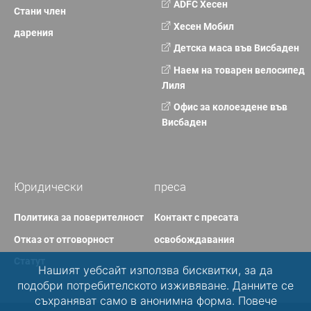
ADFC Хесен
Стани член
Хесен Мобил
дарения
Детска маса във Висбаден
Наем на товарен велосипед
Лиля
Офис за колоездене във
Висбаден
Юридически
преса
Политика за поверителност
Контакт с пресата
Отказ от отговорност
освобождавания
Статут
Нашият уебсайт използва бисквитки, за да
подобри потребителското изживяване. Данните се
съхраняват само в анонимна форма. Повече