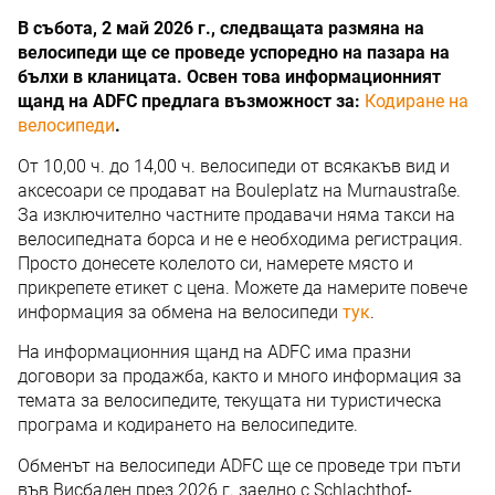
В събота, 2 май 2026 г., следващата размяна на
велосипеди ще се проведе успоредно на пазара на
бълхи в кланицата. Освен това информационният
щанд на ADFC предлага възможност за:
Кодиране на
велосипеди
.
От 10,00 ч. до 14,00 ч. велосипеди от всякакъв вид и
аксесоари се продават на Bouleplatz на Murnaustraße.
За изключително частните продавачи няма такси на
велосипедната борса и не е необходима регистрация.
Просто донесете колелото си, намерете място и
прикрепете етикет с цена. Можете да намерите повече
информация за обмена на велосипеди
тук
.
На информационния щанд на ADFC има празни
договори за продажба, както и много информация за
темата за велосипедите, текущата ни туристическа
програма и кодирането на велосипедите.
Обменът на велосипеди ADFC ще се проведе три пъти
във Висбаден през 2026 г. заедно с Schlachthof-