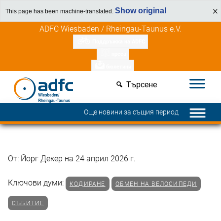
Show original
This page has been machine-translated.
Напред
Открийте ползите за членовете
ADFC Wiesbaden / Rheingau-Taunus e.V.
към
Поддръжка на ADFC
съдържанието
преса
бюлетини
Търсене
Още новини за същия период
От: Йорг Декер на 24 април 2026 г.
Ключови думи:
КОДИРАНЕ
ОБМЕН НА ВЕЛОСИПЕДИ
СЪБИТИЕ