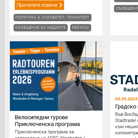
Прочетете повече
СЪОБЩЕНИ
ПОЛИТИКА & УСИЛВАТЕЛ; ТРАНСПОРТ
СЪОБЩЕНИЕ ЗА МЕДИИТЕ
РЕЙНГАУ
05.05.2024
Градско 
Във Висба
Велосипедни турове
Stadtradel
Приключенска програма
към нашия
Приключенска програма за
километра 
колоездене на ADFC Wiesbaden /