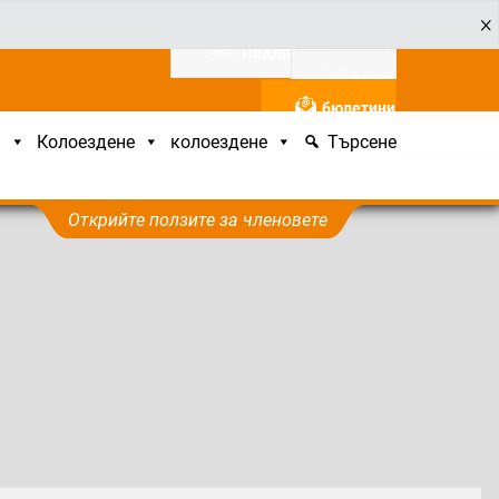
Поддръжка на ADFC
преса
бюлетини
а
Колоездене
колоездене
Търсене
Открийте ползите за членовете