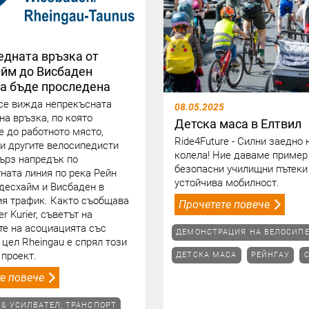
едната връзка от
йм до Висбаден
да бъде проследена
 се вижда непрекъсната
08.05.2025
на връзка, по която
Детска маса в Елтвил
е до работното място,
Ride4Future - Силни заедно 
 и другите велосипедисти
колела! Ние даваме пример
бърз напредък по
безопасни училищни пътеки
ната линия по река Рейн
устойчива мобилност.
есхайм и Висбаден в
я трафик. Както съобщава
Прочетете повече
r Kurier, съветът на
те на асоциацията със
ДЕМОНСТРАЦИЯ НА ВЕЛОСИП
 цел Rheingau е спрял този
проект.
ДЕТСКА МАСА
РЕЙНГАУ
е повече
& УСИЛВАТЕЛ; ТРАНСПОРТ