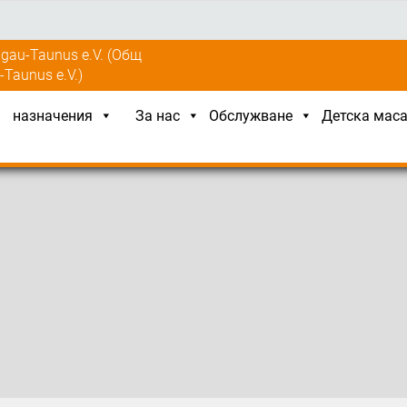
ngau-Taunus e.V. (Общ
Taunus e.V.)
назначения
За нас
Обслужване
Детска мас