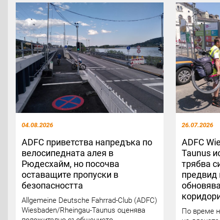
04.08.2026
26.07.2026
ADFC приветства напредъка по
ADFC Wie
велосипедната алея в
Taunus и
Рюдесхайм, но посочва
трябва с
оставащите пропуски в
предвид 
безопасността
обновява
коридор
Allgemeine Deutsche Fahrrad-Club (ADFC)
Wiesbaden/Rheingau-Taunus оценява
По време н
положително съобщението,