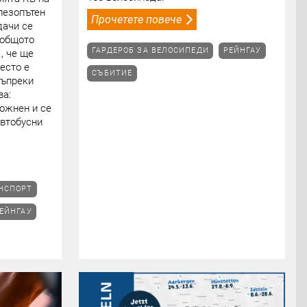
лезопътен
Прочетете повече
дачи се
 общото
ГАРДЕРОБ ЗА ВЕЛОСИПЕДИ
РЕЙНГАУ
, че ще
есто е
СЪБИТИЕ
Въпреки
ва:
ложнен и се
автобусни
АНСПОРТ
ЕЙНГАУ