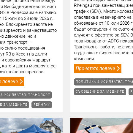
 линия по река Рейн между
Rheingau при заместващ же
 и Висбаден железопътният
трафик (SEV). Много колоез
B42 в Рюдесхайм е напълно
опасяваха в навечерието на
т 15 юли до 28 юли 2026 г.
обновяване от 10 юли 2026 г.
о. Блокирането засяга не
бъдат отхвърлени, какъвто ч
ризираното и заместващото
случаят с офертите за SEV. 
о движение, но и
това извадка от ADFC показ
ия транспорт —
Транспортът работи, не е ус
но силно посещавания
поддържа от използваните 
т R3 в Хесен на дълги
компании.
 и европейския маршрут
5, като и двата маршрута се
Прочетете повече
ектно на жп прелеза.
е повече
ПОЛИТИКА & УСИЛВАТЕЛ; ТР
СЪОБЩЕНИЕ ЗА МЕДИИТЕ
Р
& УСИЛВАТЕЛ; ТРАНСПОРТ
Е ЗА МЕДИИТЕ
РЕЙНГАУ