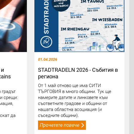
01.04.2026
 и
STADTRADELN 2026 - Събития в
ains
региона
От 1 май отново ще има СИТИ
 градът
ТЪРГОВИЯ в много общини. Тук ще
и срещи:
намерите датите и линковете към
мация,
съответните градове и общини от
нашата областна асоциация (и
искат да
съседните общини).
Прочетете повече