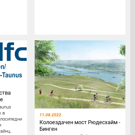
ства
не
aunus
к в
11.08.2022
елосипедни
Колоездачен мост Рюдесхайм -
и
Бинген
айнц,