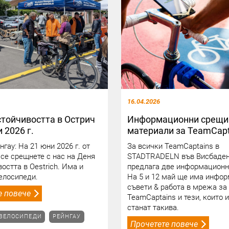
16.04.2026
стойчивостта в Острич
Информационни срещи
 2026 г.
материали за TeamCapt
нгау: На 21 юни 2026 г. от
За всички TeamCaptains в
е се срещнете с нас на Деня
STADTRADELN във Висбаден
востта в Oestrich. Има и
предлага две информационн
елосипеди.
На 5 и 12 май ще има инфор
съвети & работа в мрежа за
е повече
TeamCaptains и тези, които 
станат такива.
 ВЕЛОСИПЕДИ
РЕЙНГАУ
Прочетете повече