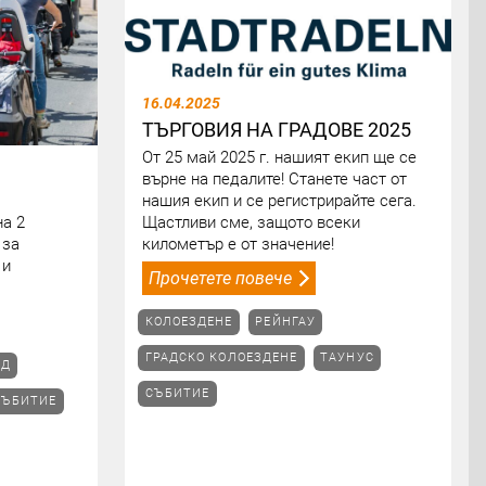
16.04.2025
ТЪРГОВИЯ НА ГРАДОВЕ 2025
От 25 май 2025 г. нашият екип ще се
върне на педалите! Станете част от
нашия екип и се регистрирайте сега.
на 2
Щастливи сме, защото всеки
 за
километър е от значение!
 и
Прочетете повече
КОЛОЕЗДЕНЕ
РЕЙНГАУ
ГРАДСКО КОЛОЕЗДЕНЕ
ТАУНУС
ЕД
СЪБИТИЕ
СЪБИТИЕ