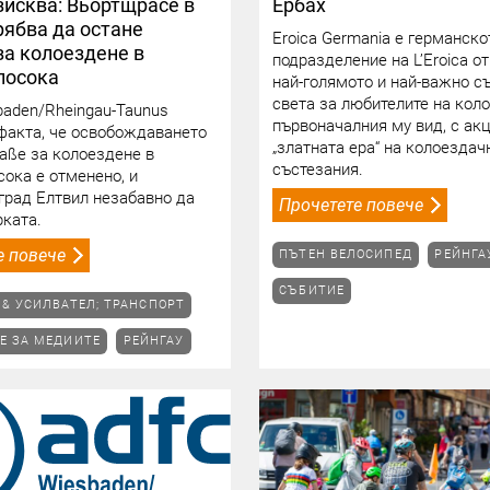
зисква: Вьортщрасе в
Ербах
рябва да остане
Eroica Germania е германско
за колоездене в
подразделение на L’Eroica от
посока
най-голямото и най-важно с
света за любителите на кол
aden/Rheingau-Taunus
първоначалния му вид, с ак
факта, че освобождаването
„златната ера“ на колоездач
raße за колоездене в
състезания.
сока е отменено, и
град Елтвил незабавно да
Прочетете повече
ката.
е повече
ПЪТЕН ВЕЛОСИПЕД
РЕЙНГА
СЪБИТИЕ
& УСИЛВАТЕЛ; ТРАНСПОРТ
Е ЗА МЕДИИТЕ
РЕЙНГАУ