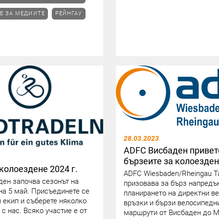
Е ЗА МЕДИИТЕ
РЕЙНГАУ
28.03.2023
ADFC Висбаден привет
бързеите за колоезде
колоездене 2024 г.
ADFC Wiesbaden/Rheingau T
ден започва сезонът на
призовава за бърз напредъ
 на 5 май. Присъединете се
планирането на директни в
 екип и съберете няколко
връзки и бързи велосипедн
с нас. Всяко участие е от
маршрути от Висбаден до М