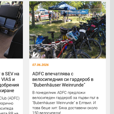
07.06.2026
 в SEV на
ADFC впечатлява с
 VIAS и
велосипедния си гардероб в
добрения
"Bubenhäuser Weinrunde"
киране
В понеделник ADFC предложи
велосипеден гардероб за първи път в
Club (ADFC)
"Bubenhäuser Weinrunde" в Елтвил. И
изрично
това беше хит: Бяха доставени около
лосипеда
150 велосипеда!
ията RB на