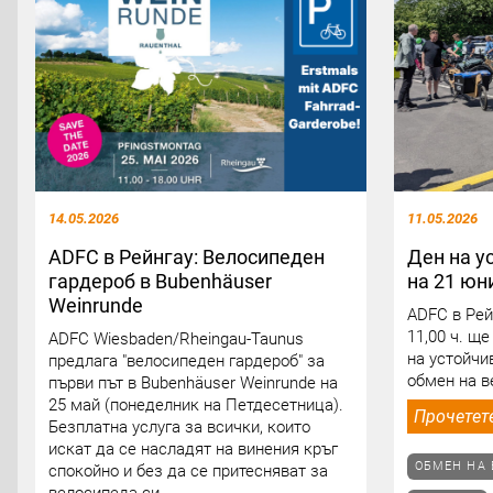
14.05.2026
11.05.2026
ADFC в Рейнгау: Велосипеден
Ден на у
гардероб в Bubenhäuser
на 21 юни
Weinrunde
ADFC в Рей
11,00 ч. щ
ADFC Wiesbaden/Rheingau-Taunus
на устойчи
предлага "велосипеден гардероб" за
обмен на в
първи път в Bubenhäuser Weinrunde на
25 май (понеделник на Петдесетница).
Прочетет
Безплатна услуга за всички, които
искат да се насладят на винения кръг
ОБМЕН НА
спокойно и без да се притесняват за
велосипеда си.