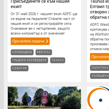
Присъединете се към нашия
Taunus и
екип!
Елтвил т
отворен 
От 31 май 2026 г. нашият екип ADFC ще
обратна 
се върне на педалите! Станете част от
нашия екип и се регистрирайте сега.
ADFC Wiesb
Очакваме ви с нетърпение, защото
критикува 
всеки километър е от значение!
на Wörthst
обратна по
Прочетете повече
призовава 
отмени мяр
КОЛОЕЗДЕНЕ
РЕЙНГАУ
Прочетет
ГРАДСКО КОЛОЕЗДЕНЕ
ТАУНУС
ПОЛИТИКА 
СЪБИТИЕ
СЪОБЩЕНИ