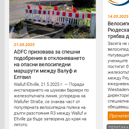
14.05.2025
Велосип
Рюдесха
трябва 
Засега не
21.05.2025
велосипед
ADFC призовава за спешни
пътуващит
подобрения в отклоняването
учениците
на опасни велосипедни
постигат 
маршрути между Валуф и
железопът
Елтвил
между Рюд
ежедневни
Walluf/Eltville, 21.5.2025 г. — Поради
Wiesbadene
инсталирането на шумови бариери по
директори
железопътната линия, успоредна на
специална
Wallufer Straße, се очаква част от
обещаващ 
популярната велосипедна пътека на
дълги разстояния R3 между Walluf и
Прочетет
Eltville да бъде затворена до края на
лятото.
ПОЛИТИКА 