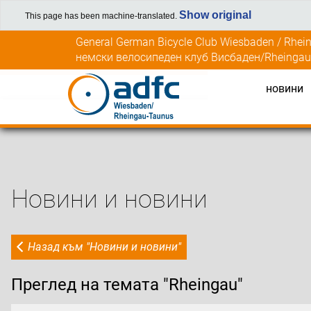
Show original
This page has been machine-translated.
Напред
General German Bicycle Club Wiesbaden / Rhei
към
немски велосипеден клуб Висбаден/Rheingau-
съдържанието
новини
Новини и новини
Назад към "Новини и новини"
Преглед на темата "Rheingau"