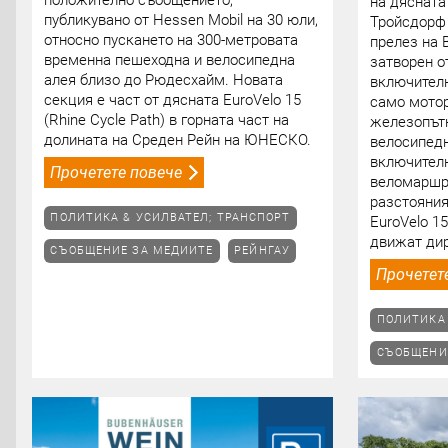
на дясната
публикувано от Hessen Mobil на 30 юли,
Тройсдорф
относно пускането на 300-метровата
прелез на 
временна пешеходна и велосипедна
затворен о
алея близо до Рюдесхайм. Новата
включителн
секция е част от дясната EuroVelo 15
само мото
(Rhine Cycle Path) в горната част на
железопътн
долината на Среден Рейн на ЮНЕСКО.
велосипедн
включител
Прочетете повече
веломаршру
разстояния
ПОЛИТИКА & УСИЛВАТЕЛ; ТРАНСПОРТ
EuroVelo 1
движат дир
СЪОБЩЕНИЕ ЗА МЕДИИТЕ
РЕЙНГАУ
Прочетет
ПОЛИТИКА 
СЪОБЩЕНИ