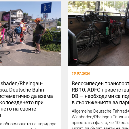
19.07.2026
sbaden/Rheingau-
Велосипеден транспорт
ска: Deutsche Bahn
RB 10: ADFC приветства
истематично да взема
DB — необходими са по
колоезденето при
в съоръженията за пар
нето на своите
Allgemeine Deutsche Fahrrad-
и
Wiesbaden/Rheingau-Taunus 
приветства факта, че 10 ве
а обновяването на коридора
могат да бъдат взети на лин