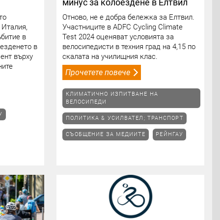
минус за колоездене в Елтвил
то
Отново, не е добра бележка за Елтвил.
 Италия,
Участниците в ADFC Cycling Climate
ъбитие в
Test 2024 оценяват условията за
оезденето в
велосипедисти в техния град на 4,15 по
цент върху
скалата на училищния клас.
ните
Прочетете повече
КЛИМАТИЧНО ИЗПИТВАНЕ НА
ВЕЛОСИПЕДИ
У
ПОЛИТИКА & УСИЛВАТЕЛ; ТРАНСПОРТ
СЪОБЩЕНИЕ ЗА МЕДИИТЕ
РЕЙНГАУ