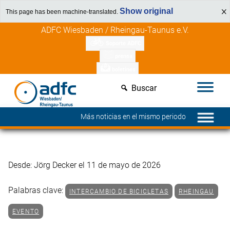
Show original
This page has been machine-translated.
Saltar
Descubre los beneficios para miembros
ADFC Wiesbaden / Rheingau-Taunus e.V.
al
Soporte ADFC
contenido
prensa
boletines
Buscar
Más noticias en el mismo periodo
Desde: Jörg Decker el 11 de mayo de 2026
Palabras clave:
INTERCAMBIO DE BICICLETAS
RHEINGAU
EVENTO