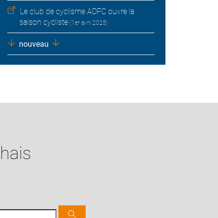
Le club de cyclisme ADFC ouvre la
saison cycliste
(1er avril 2025)
nouveau
chais