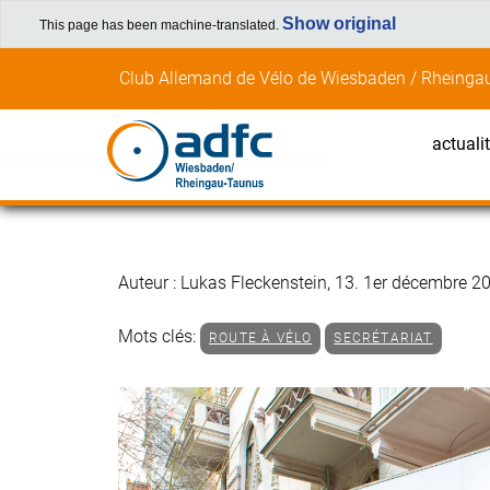
Show original
This page has been machine-translated.
Skip
Club Allemand de Vélo de Wiesbaden / Rheingau
to
content
actuali
Auteur : Lukas Fleckenstein, 13. 1er décembre 2
Mots clés:
ROUTE À VÉLO
SECRÉTARIAT