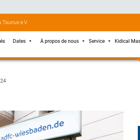
 Taunus e.V.
tés
Dates
À propos de nous
Service
Kidical Ma
024