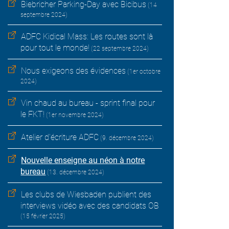
Biebricher Parking-Day avec Bicibus
(14
septembre 2024)
ADFC Kidical Mass: Les routes sont là
pour tout le monde!
(22 septembre 2024)
Nous exigeons des évidences
(1er octobre
2024)
Vin chaud au bureau - sprint final pour
le FKT!
(1er novembre 2024)
Atelier d'écriture ADFC
(9. décembre 2024)
Nouvelle enseigne au néon à notre
bureau
(13. décembre 2024)
Les clubs de Wiesbaden publient des
interviews vidéo avec des candidats OB
(15 février 2025)