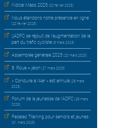
Kidical Mass 2025
(20 février 2025)
Nous étendons notre présence en ligne
(20 février 2025)
L'ADFC se réjouit de l'augmentation de la
part du trafic cycliste
(6 mars 2025)
Assemblée générale 2025
(20 mars 2025)
8. Roue + jalon
(27 mars 2025)
« Conduire à l'Aar » est annulé
(28 mars
2025)
Forum de la jeunesse de l'ADFC
(28 mars
2025)
Pedelec Training pour seniors et jeunes
(31 mars 2025)