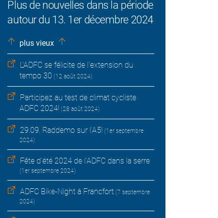
Plus de nouvelles dans la période
autour du 13. 1er décembre 2024
plus vieux
L'ADFC se félicite de l'extension du
tempo 30
(12 août 2024)
Participez au test de climat cycliste
ADFC 2024!
(28 août 2024)
29.09. Raddemo sur l'A5!
(1er septembre
2024)
Fête d'été 2024 de l'ADFC dans la serre
(1er septembre 2024)
ADFC Bike-Night à Francfort
(7 septembre
2024)