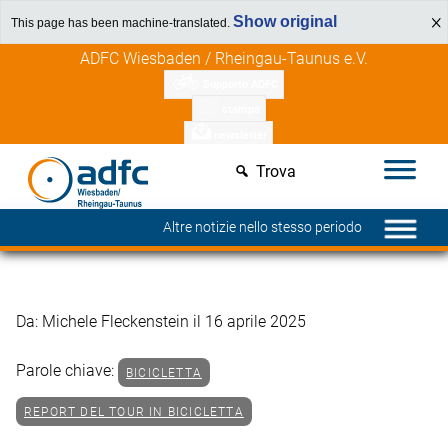
Show original
This page has been machine-translated.
Vai
Scopri i vantaggi per i membri
ADFC Wiesbaden / Rheingau-Taunus e.V.
al
Supporto ADFC
contenuto
stampa
newsletter
Trova
Altre notizie nello stesso periodo
Da: Michele Fleckenstein il 16 aprile 2025
Parole chiave:
BICICLETTA
REPORT DEL TOUR IN BICICLETTA