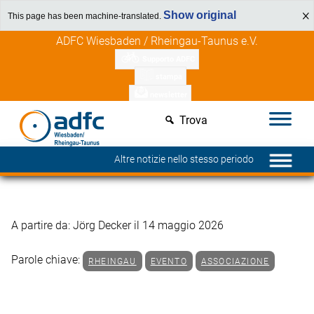
Show original
This page has been machine-translated.
Vai
Scopri i vantaggi per i membri
ADFC Wiesbaden / Rheingau-Taunus e.V.
al
Supporto ADFC
contenuto
stampa
newsletter
Trova
Altre notizie nello stesso periodo
A partire da: Jörg Decker il 14 maggio 2026
Parole chiave:
RHEINGAU
EVENTO
ASSOCIAZIONE