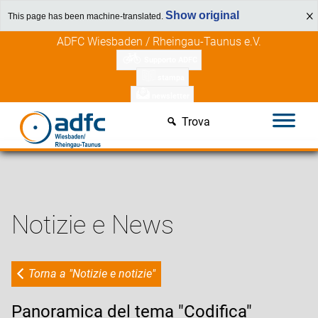
Show original
This page has been machine-translated.
Vai
ADFC Wiesbaden / Rheingau-Taunus e.V.
al
Supporto ADFC
contenuto
stampa
newsletter
Trova
Notizie e News
Torna a "Notizie e notizie"
Panoramica del tema "Codifica"