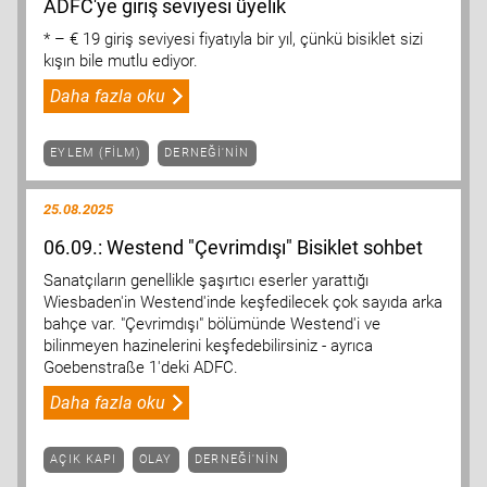
ADFC'ye giriş seviyesi üyelik
* – € 19 giriş seviyesi fiyatıyla bir yıl, çünkü bisiklet sizi
kışın bile mutlu ediyor.
Daha fazla oku
EYLEM (FILM)
DERNEĞI'NIN
25.08.2025
06.09.: Westend "Çevrimdışı" Bisiklet sohbet
Sanatçıların genellikle şaşırtıcı eserler yarattığı
Wiesbaden'in Westend'inde keşfedilecek çok sayıda arka
bahçe var. "Çevrimdışı" bölümünde Westend'i ve
bilinmeyen hazinelerini keşfedebilirsiniz - ayrıca
Goebenstraße 1'deki ADFC.
Daha fazla oku
AÇIK KAPI
OLAY
DERNEĞI'NIN