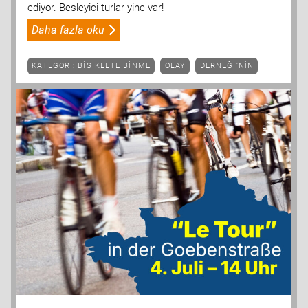
ediyor. Besleyici turlar yine var!
Daha fazla oku
KATEGORI: BISIKLETE BINME
OLAY
DERNEĞI'NIN