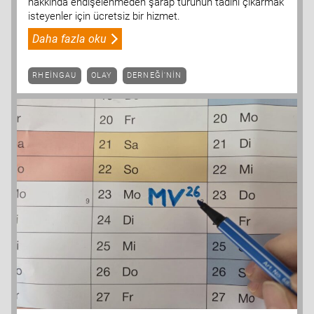
hakkında endişelenmeden şarap turunun tadını çıkarmak
isteyenler için ücretsiz bir hizmet.
Daha fazla oku
RHEINGAU
OLAY
DERNEĞI'NIN