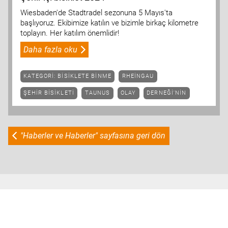
Wiesbaden'de Stadtradel sezonuna 5 Mayıs'ta
başlıyoruz. Ekibimize katılın ve bizimle birkaç kilometre
toplayın. Her katılım önemlidir!
Daha fazla oku
KATEGORI: BISIKLETE BINME
RHEINGAU
ŞEHIR BISIKLETI
TAUNUS
OLAY
DERNEĞI'NIN
"Haberler ve Haberler" sayfasına geri dön