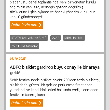
olağanüstü genel toplantısında, yeni bir yönetim kurulu
seçiminin yanı sıra, derneğin gözden geçirilmiş
tüzüklerine ilişkin oylama ve önceki yönetim kurulunun
kabulü gündemdeydi.
Daha fazla oku
STATÜ (ANLAM AYRIMI)
OLAY
DERNEĞI'NIN
YÖNETIM KURULU
09.10.2025
ADFC bisiklet gardırop büyük onay ile bir araya
geldi!
Şehir festivalindeki bisiklet dolabı: 200'den fazla bisikletçi,
bisikletlerini güvenli bir şekilde park etme fırsatından
yararlandı ve kendi bisikletleri hakkında endişelenmeden
festivalin tadını çıkardı.
Daha fazla oku