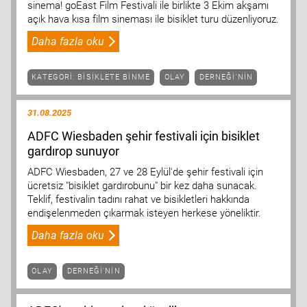
sinema! goEast Film Festivali ile birlikte 3 Ekim akşamı
açık hava kısa film sineması ile bisiklet turu düzenliyoruz.
Daha fazla oku
KATEGORI: BISIKLETE BINME
OLAY
DERNEĞI'NIN
31.08.2025
ADFC Wiesbaden şehir festivali için bisiklet
gardırop sunuyor
ADFC Wiesbaden, 27 ve 28 Eylül'de şehir festivali için
ücretsiz "bisiklet gardırobunu" bir kez daha sunacak.
Teklif, festivalin tadını rahat ve bisikletleri hakkında
endişelenmeden çıkarmak isteyen herkese yöneliktir.
Daha fazla oku
OLAY
DERNEĞI'NIN