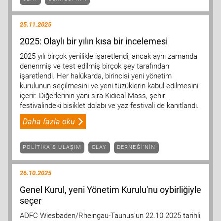
25.11.2025
2025: Olaylı bir yılın kısa bir incelemesi
2025 yılı birçok yenilikle işaretlendi, ancak aynı zamanda
denenmiş ve test edilmiş birçok şey tarafından
işaretlendi. Her halükarda, birincisi yeni yönetim
kurulunun seçilmesini ve yeni tüzüklerin kabul edilmesini
içerir. Diğerlerinin yanı sıra Kidical Mass, şehir
festivalindeki bisiklet dolabı ve yaz festivali de kanıtlandı.
Daha fazla oku
POLITIKA & ULAŞIM
OLAY
DERNEĞI'NIN
26.10.2025
Genel Kurul, yeni Yönetim Kurulu'nu oybirliğiyle
seçer
ADFC Wiesbaden/Rheingau-Taunus'un 22.10.2025 tarihli