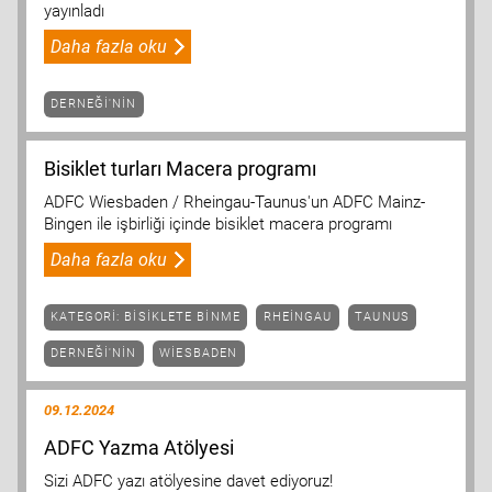
yayınladı
Daha fazla oku
DERNEĞI'NIN
Bisiklet turları Macera programı
ADFC Wiesbaden / Rheingau-Taunus'un ADFC Mainz-
Bingen ile işbirliği içinde bisiklet macera programı
Daha fazla oku
KATEGORI: BISIKLETE BINME
RHEINGAU
TAUNUS
DERNEĞI'NIN
WIESBADEN
09.12.2024
ADFC Yazma Atölyesi
Sizi ADFC yazı atölyesine davet ediyoruz!