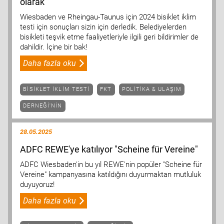
olarak
Wiesbaden ve Rheingau-Taunus için 2024 bisiklet iklim
testi için sonuçları sizin için derledik. Belediyelerden
bisikleti teşvik etme faaliyetleriyle ilgili geri bildirimler de
dahildir. İçine bir bak!
Daha fazla oku
BISIKLET IKLIM TESTI
FKT
POLITIKA & ULAŞIM
DERNEĞI'NIN
28.05.2025
ADFC REWE'ye katılıyor "Scheine für Vereine"
ADFC Wiesbaden'in bu yıl REWE'nin popüler "Scheine für
Vereine" kampanyasına katıldığını duyurmaktan mutluluk
duyuyoruz!
Daha fazla oku