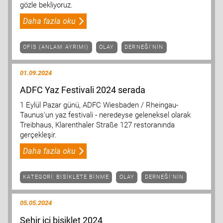
gözle bekliyoruz.
Daha fazla oku
OFIS (ANLAM AYRIMI)
OLAY
DERNEĞI'NIN
01.09.2024
ADFC Yaz Festivali 2024 serada
1 Eylül Pazar günü, ADFC Wiesbaden / Rheingau-
Taunus'un yaz festivali - neredeyse geleneksel olarak
Treibhaus, Klarenthaler Straße 127 restoranında
gerçekleşir.
Daha fazla oku
KATEGORI: BISIKLETE BINME
OLAY
DERNEĞI'NIN
05.05.2024
Şehir içi bisiklet 2024