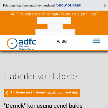
Show original
This page has been machine-translated.
İçeriğe
ADFC Wiesbaden / Rheingau-Taunus e.V. (İngilizce)
atla
ADFC'yi destekleyin
basın
Kategori: Haber bültenleri
Bul
Haberler ve Haberler
"Haberler ve Haberler" sayfasına geri dön
"Dernek" konusuna genel bakış