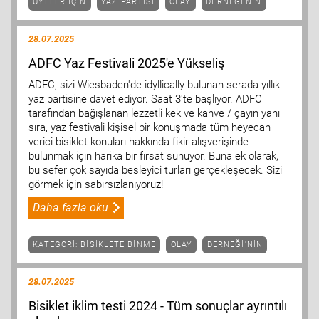
ÜYELER IÇIN
YAZ PARTISI
OLAY
DERNEĞI'NIN
28.07.2025
ADFC Yaz Festivali 2025'e Yükseliş
ADFC, sizi Wiesbaden'de idyllically bulunan serada yıllık
yaz partisine davet ediyor. Saat 3'te başlıyor. ADFC
tarafından bağışlanan lezzetli kek ve kahve / çayın yanı
sıra, yaz festivali kişisel bir konuşmada tüm heyecan
verici bisiklet konuları hakkında fikir alışverişinde
bulunmak için harika bir fırsat sunuyor. Buna ek olarak,
bu sefer çok sayıda besleyici turları gerçekleşecek. Sizi
görmek için sabırsızlanıyoruz!
Daha fazla oku
KATEGORI: BISIKLETE BINME
OLAY
DERNEĞI'NIN
28.07.2025
Bisiklet iklim testi 2024 - Tüm sonuçlar ayrıntılı