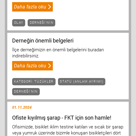
Daha fazla oku
OLAY
DERNEĞI'NIN
Derneğin önemli belgeleri
İlçe derneğimizin en önemli belgelerini buradan
indirebilirsiniz.
Daha fazla oku
KATEGORI: TÜZÜKLER
STATÜ (ANLAM AYRIMI)
DERNEĞI'NIN
01.11.2024
Ofiste kıyılmış şarap - FKT için son hamle!
Ofisimizde, bisiklet iklim testine katılan ve sıcak bir şarap
veya yumruk üzerinde bizimle konuşan bisikletçileri dört