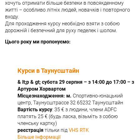
хочуть отримати більше безпеки в повсякденному
житті – особливо літніх людей, новачків і повторного
входу.
Для проходження курсу необхідно взяти з собою
дорожній і безпечний для руху педелек і шолом.
Цього року ми пропонуємо:
Курси в Таунусштайн
& lt;p & gt; субота 29 серпня – з 14:00 до 17:00 – з
Артуром Хорвартом
Місцезнаходження: м.
Спортивно-юнацький
центр, Таунусштрассе 32 65232 Таунусштайн
Вартість курсу
: 35 € з людини, члени ADFC
платять 25 € (будь ласка, візьміть з собою
членську картку)
реєстрація
тільки під
VHS RTK
Більше інформації