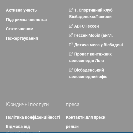
Активна участь
1. Спортивний клуб
Вісбаденської школи
Підтримка членства
ADFC Гессен
Стати членом
Гессен Мобіл (англ.
Пожертвування
Дитяча меса у Вісбадені
Прокат вантажних
велосипедів Ліля
Вісбаденський
велосипедний офіс
Юридичні послуги
преса
Політика конфіденційності
Контакти для преси
Відмова від
релізи