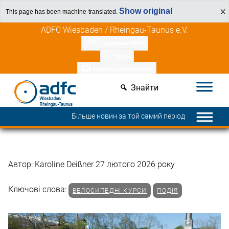
Show original
This page has been machine-translated.
Перейти
Відкрийте для себе переваги членів
ADFC Wiesbaden / Rheingau-Taunus e.V.
до
Підтримка ADFC
вмісту
преса
інформаційні бюлетені
Знайти
Більше новин за той самий період
Автор: Karoline Deißner 27 лютого 2026 року
Ключові слова:
ВЕЛОСИПЕДНІ КУРСИ
ПОДІЯ