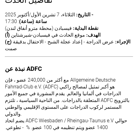
تفاصيل الحدث
‫ - التاريخ:‬
الثلاثاء، 7 تشرين الأول/أكتوبر 2025
ساعة (ساعة)
: 17:30
نقطة البداية:
فيسبادن (محطة مترو أنفاق لندن)
(أ) الهدف:
موقع الحادث في فيسبادن-شيرشتاين
(ج) الإجراء:
عرض الدراجة - إعداد عجلة الشبح - الاحتفال بدقيقة
صمت
نبذة عن ADFC
مع أكثر من 240,000 عضو ، فإن Allgemeine Deutsche
Fahrrad-Club e.V. (ADFC) هو أكبر تمثيل لمصالح راكبي
الدراجات في ألمانيا والعالم. يقدم المشورة في جميع الأمور
المتعلقة بالدراجات. من الناحية السياسية ، تلتزم ADFC بالترويج
المستمر لركوب الدراجات على المستوى الإقليمي والوطني
والدولي.
يضم اتحاد ADFC Wiesbaden / Rheingau-Taunus e.V حوالي
1400 عضو ويتم تنظيمه في 100 عضو. % ‫ - تطوعي.