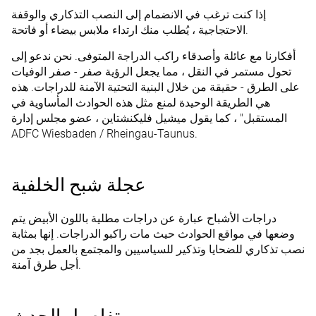
إذا كنت ترغب في الانضمام إلى النصب التذكاري والوقفة
الاحتجاجية ، يُطلب منك ارتداء ملابس بيضاء أو فاتحة.
أفكارنا مع عائلة وأصدقاء راكب الدراجة المتوفى. نحن ندعو إلى
تحول مستمر في النقل ، مما يجعل الرؤية صفر - صفر الوفيات
على الطرق - حقيقة من خلال البنية التحتية الآمنة للدراجات. هذه
هي الطريقة الوحيدة لمنع مثل هذه الحوادث المأساوية في
المستقبل" ، كما يقول ميشيل فليكنشتاين ، عضو مجلس إدارة
ADFC Wiesbaden / Rheingau-Taunus.
عجلة شبح الخلفية
دراجات الأشباح عبارة عن دراجات مطلية باللون الأبيض يتم
وضعها في مواقع الحوادث حيث مات راكبو الدراجات. إنها بمثابة
نصب تذكاري للضحايا وتذكير للسياسيين والمجتمع بالعمل بجد من
أجل طرق آمنة.