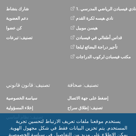
1. نادي فيسبادن الرياضي المدرسي
شارك بنشاط
نادي هيسه لكرة القدم
دعم العضوية
هيسن موبيل
كن عضوا
قداس أطفالي في فيسبادن
تصنيف: تبرعات
تأجير دراجة البضائع ليلجا
مكتب فيسبادن لركوب الدراجات
تصنيف: صحافة
تصنيف: قانون قانوني
إضغط على جهة الاتصال
سياسة الخصوصية
تصنيف: إطلاق سراح
إخلاء المسؤولية
تصنيف: نظام أساسي
يستخدم موقعنا ملفات تعريف الارتباط لتحسين تجربة
المستخدم. يتم تخزين البيانات فقط في شكل مجهول الهوية.
يمكن الاطلاع على مزيد من التفاصيل في سياسة الخصوصية