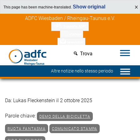
Show original
This page has been machine-translated.
Vai
Scopri i vantaggi per i membri
ADFC Wiesbaden / Rheingau-Taunus e.V.
al
Supporto ADFC
contenuto
stampa
newsletter
Trova
Altre notizie nello stesso periodo
Da: Lukas Fleckenstein il 2 ottobre 2025
Parole chiave:
DEMO DELLA BICICLETTA
RUOTA FANTASMA
COMUNICATO STAMPA