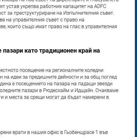
ят устав укрепва работния капацитет на ADFC
ст за преструктуриране на Изпълнителния съвет.
ве на управителния съвет с право на
ве, които също имат право на глас в управителния
 пазари като традиционен край на
местното посещение на регионалните коледни
н на идеи за предишните дейности и за общ поглед
одина е посещението на пазара на падащи звезди
коледните пазари в Рюдесхайм и Идщайн. Очакваме
ти и места за срещи могат да бъдат намерени в
орени врати в нашия офис в Гьобенщрасе 1 във