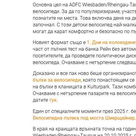
Основна цел на ADFC Wiesbaden/Rheingau-Ta
велосипеди. За да го популяризираме, участ
познатите ни места. Това включва деня на д
започнал. С този детски велосипед най-малк
могат да карат комфортно и безопасно по пъ
Новият формат също е
1. Дни на колоездене
част от пътния тест на банка Рейн без авто
посетителите, да проведете политически дис
велосипеда. Очакваме с нетърпение следващ
Доказано и все пак ново беше организирано
бълхи за велосипеди
, която понастоящем се
на бълхи в кланицата в Kulturpark. Тази ком
Очакваме с нетърпение пазарите на велосип
датите
тук
.
Един от специалните моменти през 2025 г. 
Велосипедна пътека под моста Шиерщайнер
.
В края на краищата връхната точка на годи
Wiesbaden/Rheingau-Taunus на 20.10.2025 г. 