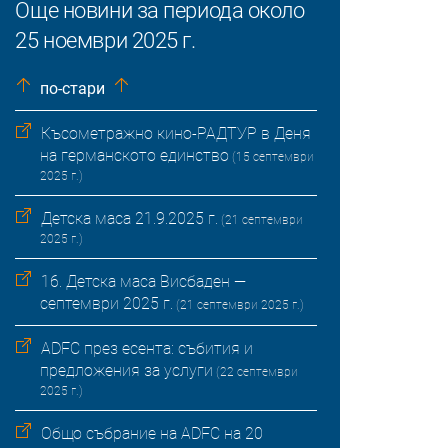
Още новини за периода около
25 ноември 2025 г.
по-стари
Късометражно кино-РАДТУР в Деня
на германското единство
(15 септември
2025 г.)
Детска маса 21.9.2025 г.
(21 септември
2025 г.)
16. Детска маса Висбаден —
септември 2025 г.
(21 септември 2025 г.)
ADFC през есента: събития и
предложения за услуги
(22 септември
2025 г.)
Общо събрание на ADFC на 20