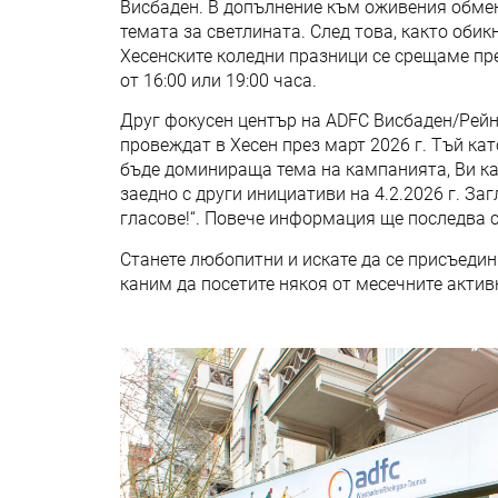
Висбаден. В допълнение към оживения обмен
темата за светлината. След това, както оби
Хесенските коледни празници се срещаме през
от 16:00 или 19:00 часа.
Друг фокусен център на ADFC Висбаден/Рейнг
провеждат в Хесен през март 2026 г. Тъй ка
бъде доминираща тема на кампанията, Ви ка
заедно с други инициативи на 4.2.2026 г. За
гласове!“. Повече информация ще последва 
Станете любопитни и искате да се присъеди
каним да посетите някоя от месечните актив