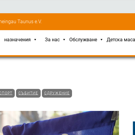
eingau Taunus e.V.
назначения
За нас
Обслужване
Детска мас
СПОРТ
СЪБИТИЕ
СДРУЖЕНИЕ