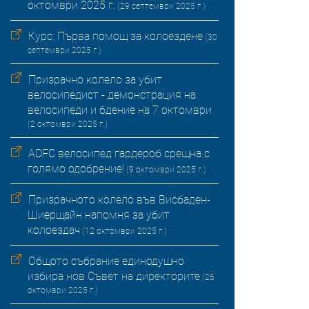
октомври 2025 г.
(29 септември 2025 г.)
Курс: Първа помощ за колоездене
(30
септември 2025 г.)
Призрачно колело за убит
велосипедист - демонстрация на
велосипеди и бдение на 7 октомври
(2 октомври 2025 г.)
ADFC велосипед гардероб срещна с
голямо одобрение!
(9 октомври 2025 г.)
Призрачното колело във Висбаден-
Шиерщайн напомня за убит
колоездач
(12 октомври 2025 г.)
Общото събрание единодушно
избира нов Съвет на директорите
(26
октомври 2025 г.)