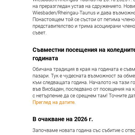
на преразгледан устав на сдружението. Нови
Wiesbaden/Rheingau-Taunus и дава възможно
Понастоящем той се състои от петима члено
представителство и трима асоциирани члено
съвет.
Съвместни посещения на коледните
годината
Обичана традиция в края на годината е съв
пазари. Тук е чудесната възможност за обме
към следващата година. Началото на тази г
във Висбаден, последвано от посещения на 
с нетърпение да се срещнем там! Точните да
Преглед на датите
.
В очакване на 2026 г.
Започваме новата година със събитие с отв