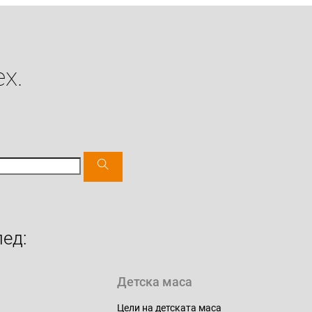
х.
ед:
Детска маса
Цели на детската маса