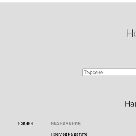
Н
На
назначения
новини
Преглед на датите