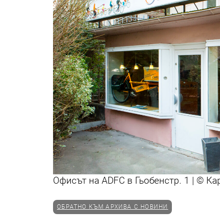
Офисът на ADFC в Гьобенстр. 1 | © Ка
ОБРАТНО КЪМ АРХИВА С НОВИНИ