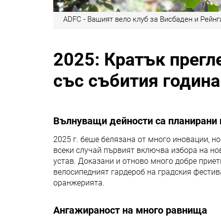
ADFC - Вашият вело клуб за Висбаден и Рейнга
2025: Кратък прегл
със събития година
Вълнуващи дейности са планирани 
2025 г. беше белязана от много иновации, н
всеки случай първият включва избора на но
устав. Доказани и отново много добре приети
велосипедният гардероб на градския фестив
оранжерията.
Ангажираност на много равнища