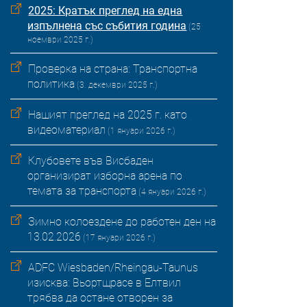
2025: Кратък преглед на една
изпълнена със събития година
(25
ноември 2025 г.)
Проверка на страна: Транспортна
политика
(3. декември 2025 г.)
Нашият преглед на 2025 г. като
видеоматериал
(1 януари 2026 г.)
Клубовете във Висбаден
организират изборна арена по
темата за транспорта
(4 януари 2026 г.)
Зимно колоездене до работен ден на
13.02.2026
(17 януари 2026 г.)
ADFC Wiesbaden/Rheingau-Taunus
изисква: Вьортщрасе в Елтвил
трябва да остане отворен за