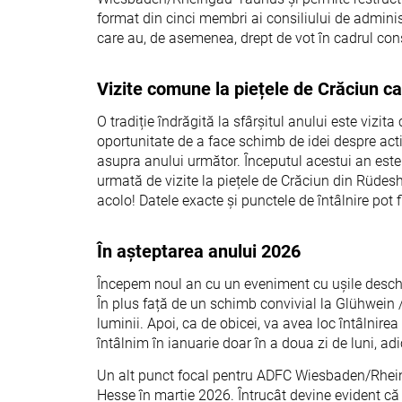
format din cinci membri ai consiliului de adminis
care au, de asemenea, drept de vot în cadrul cons
Vizite comune la piețele de Crăciun ca 
O tradiție îndrăgită la sfârșitul anului este vizi
oportunitate de a face schimb de idei despre acti
asupra anului următor. Începutul acestui an este
urmată de vizite la piețele de Crăciun din Rüdes
acolo! Datele exacte și punctele de întâlnire pot f
În așteptarea anului 2026
Începem noul an cu un eveniment cu ușile desch
În plus față de un schimb convivial la Glühwein / 
luminii. Apoi, ca de obicei, va avea loc întâlnire
întâlnim în ianuarie doar în a doua zi de luni, ad
Un alt punct focal pentru ADFC Wiesbaden/Rhein
Hesse în martie 2026. Întrucât devine evident că