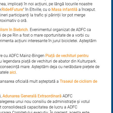
a, implicați în noi acțiuni, pe lângă locurile noastre
:
Ride4Future
" în Eltville, cu o
Masa infantilă
a început.
eri participanți la trafic și părinții lor pot merge
roximativ o oră.
clism în Biebrich
. Evenimentul organizat de ADFC ca
ni de pe Rin a fost o mare oportunitate de a vorbi cu
perimenta acțiuni interesante în jurul bicicletei. Așteptăm
rare cu ADFC Mainz-Bingen
Piață de vechituri pentru
 cu legendara piață de vechituri de abator din Kulturpark.
n consecință mare. Așteptăm deja cu nerăbdare piețele de
datele
aici
.
lansarea oficială mult așteptată a
Traseul de ciclism de
i,
Adunarea Generală Extraordinară
ADFC
egerea unui nou consiliu de administrație și votul
atut consolidează capacitatea de lucru a ADFC
area Comitetului executiv. În prezent, acesta este