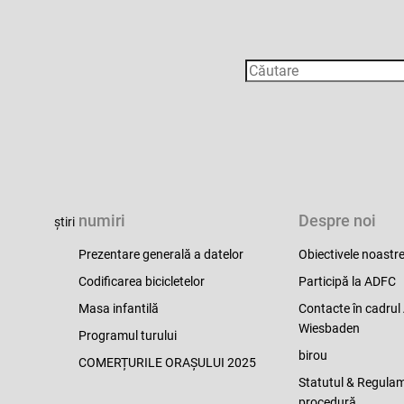
numiri
Despre noi
știri
Prezentare generală a datelor
Obiectivele noastr
Codificarea bicicletelor
Participă la ADFC
Masa infantilă
Contacte în cadru
Wiesbaden
Programul turului
birou
COMERȚURILE ORAȘULUI 2025
Statutul & Regula
procedură