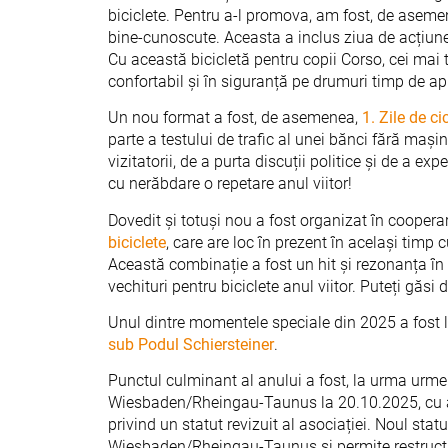
biciclete. Pentru a-l promova, am fost, de asemene
bine-cunoscute. Aceasta a inclus ziua de acțiune
Cu această bicicletă pentru copii Corso, cei mai tin
confortabil și în siguranță pe drumuri timp de ap
Un nou format a fost, de asemenea,
1. Zile de ci
parte a testului de trafic al unei bănci fără mași
vizitatorii, de a purta discuții politice și de a ex
cu nerăbdare o repetare anul viitor!
Dovedit și totuși nou a fost organizat în coope
biciclete
, care are loc în prezent în același timp
Această combinație a fost un hit și rezonanța î
vechituri pentru biciclete anul viitor. Puteți găsi 
Unul dintre momentele speciale din 2025 a fost 
sub Podul Schiersteiner
.
Punctul culminant al anului a fost, la urma urme
Wiesbaden/Rheingau-Taunus la 20.10.2025, cu al
privind un statut revizuit al asociației. Noul st
Wiesbaden/Rheingau-Taunus și permite restructur