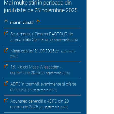
Mai multe știri în perioada din
jurul datei de 25 noiembrie 2025
mai în vârstă
Scurtmetrajul Cinema-RADTOUR de
Ziua Unității Germane
(15 septembrie 2025)
Masa copiilor 21.09.2025
(21 septembrie
2025)
16. Kidical Mass Wiesbaden -
septembrie 2025
(21 septembrie 2025)
ADFC în toamnă: evenimente și oferte
de servicii
(22 septembrie 2025)
Adunarea generală a ADFC din 20
octombrie 2025
(29 septembrie 2025)