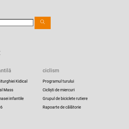
:
ntilă
ciclism
iturghiei Kidical
Programul turului
cal Mass
Cicliști de miercuri
asei infantile
Grupul de biciclete rutiere
26
Rapoarte de călătorie