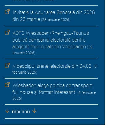
Invitație la Adunarea Generală din 2026
din 23 martie
(28 ianuarie 2026)
ADFC Wiesbaden/Rheingau-Taunus
publică campania electorală pentru
alegerile municipale din Wiesbaden
(29
ianuarie 2026)
Videoclipul arenei electorale din 04.02.
(5
februarie 2026)
Wiesbaden alege politica de transport:
full house și format interesant
(6 februarie
2026)
mai nou