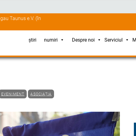
gau Taunus e.V. (în
știri
numiri
Despre noi
Serviciul
M
EVENIMENT
ASOCIAȚIA