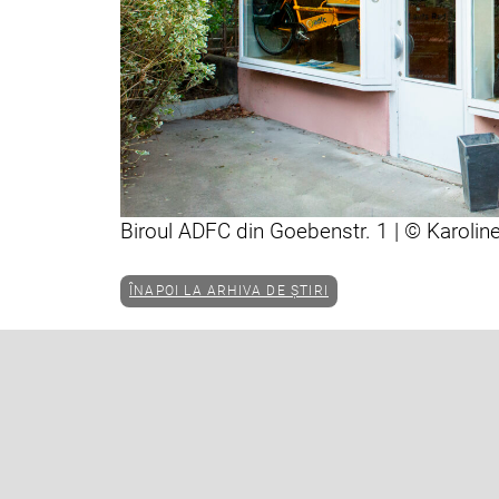
Biroul ADFC din Goebenstr. 1 | © Karolin
ÎNAPOI LA ARHIVA DE ȘTIRI