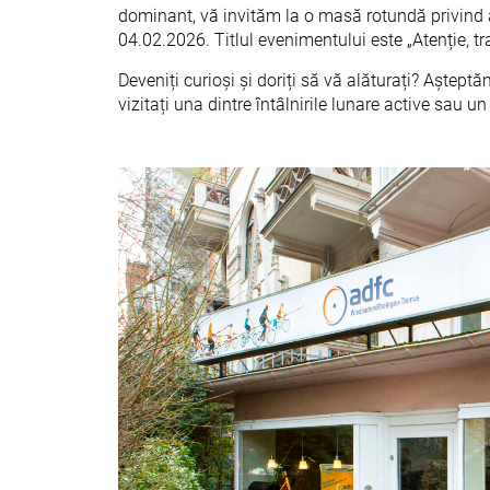
dominant, vă invităm la o masă rotundă privind al
04.02.2026. Titlul evenimentului este „Atenție, tr
Deveniți curioși și doriți să vă alăturați? Aștep
vizitați una dintre întâlnirile lunare active sau u