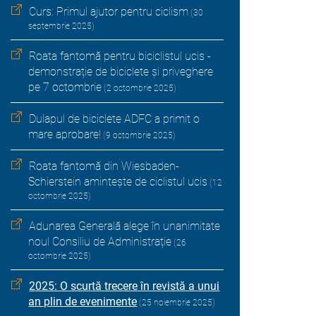
Curs: Primul ajutor pentru ciclism
(30
septembrie 2025)
Roata fantomă pentru biciclistul ucis -
demonstrație de biciclete și priveghere
pe 7 octombrie
(2 octombrie 2025)
Dulapul de biciclete ADFC a primit o
mare aprobare!
(9 octombrie 2025)
Roata fantomă din Wiesbaden-
Schierstein amintește de ciclistul ucis
(12
octombrie 2025)
Adunarea Generală alege în unanimitate
noul Consiliu de Administrație
(26
octombrie 2025)
2025: O scurtă trecere în revistă a unui
an plin de evenimente
(25 noiembrie 2025)