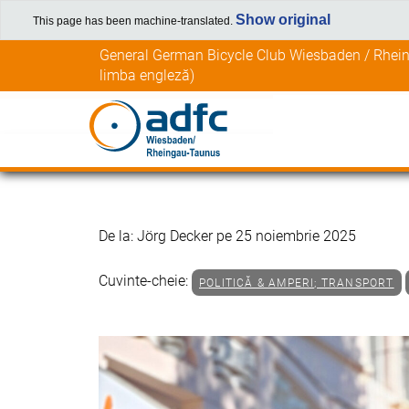
Show original
This page has been machine-translated.
Salt
General German Bicycle Club Wiesbaden / Rhein
la
limba engleză)
conținut
De la: Jörg Decker pe 25 noiembrie 2025
Cuvinte-cheie:
POLITICĂ & AMPERI; TRANSPORT