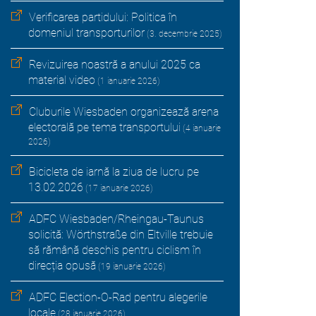
Verificarea partidului: Politica în
domeniul transporturilor
(3. decembrie 2025)
Revizuirea noastră a anului 2025 ca
material video
(1 ianuarie 2026)
Cluburile Wiesbaden organizează arena
electorală pe tema transportului
(4 ianuarie
2026)
Bicicleta de iarnă la ziua de lucru pe
13.02.2026
(17 ianuarie 2026)
ADFC Wiesbaden/Rheingau-Taunus
solicită: Wörthstraße din Eltville trebuie
să rămână deschis pentru ciclism în
direcția opusă
(19 ianuarie 2026)
ADFC Election-O-Rad pentru alegerile
locale
(28 ianuarie 2026)