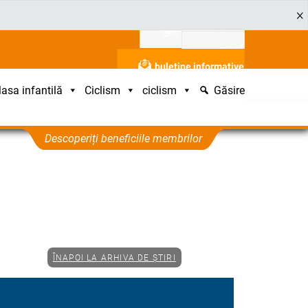
Sprijină ADFC
presă
buletine informative
asa infantilă
Ciclism
ciclism
Găsire
Descoperiți beneficiile membrilor
ÎNAPOI LA ARHIVA DE ȘTIRI