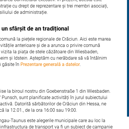
trație cu drept de reprezentare și trei membri asociați,
iliului de administrație.
un sfârșit de an tradițional
ta comună la piețele regionale de Crăciun. Aici este marea
vitățile anterioare și de a arunca o privire comună
 vizita la piața de stele căzătoare din Wiesbaden,
heim și Idstein. Așteptăm cu nerăbdare să vă întâlnim
i găsite în
Prezentare generală a datelor
.
ise la biroul nostru din Goebenstraße 1 din Wiesbaden.
Punsch, sunt planificate activități în jurul subiectului
a activă. Datorită sărbătorilor de Crăciun din Hessa, ne
ică la 12.01., de la ora 16:00 sau 19:00.
gau-Taunus este alegerile municipale care au loc la
 infrastructura de transport va fi un subiect de campanie