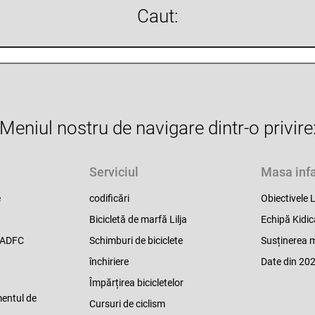
Caut:
Meniul nostru de navigare dintr-o privire
Serviciul
Masa infa
e
codificări
Obiectivele L
Bicicletă de marfă Lilja
Echipă Kidi
l ADFC
Schimburi de biciclete
Susținerea m
închiriere
Date din 20
Împărțirea bicicletelor
mentul de
Cursuri de ciclism