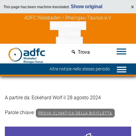
Show original
This page has been machine-translated.
Vai
Scopri i vantaggi per i membri
ADFC Wiesbaden / Rheingau-Taunus e.V.
al
Supporto ADFC
contenuto
stampa
newsletter
Trova
Altre notizie nello stesso periodo
A partire da: Eckehard Wolf il 28 agosto 2024
Parole chiave:
PROVA CLIMATICA DELLA BICICLETTA