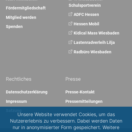
Schulsportverein
Fördermitgliedschaft
ADFC Hessen
Mitglied werden
Hessen Mobil
Spenden
Kidical Mass Wiesbaden
Lastenradverleih Lilja
Radbüro Wiesbaden
Rechtliches
Presse
Datenschutzerklärung
Presse-Kontakt
Impressum
Pressemitteilungen
Satzung
Unsere Website verwendet Cookies, um das
Nutzererlebnis zu verbessern. Dabei werden Daten
nur in anonymisierter Form gespeichert. Weitere