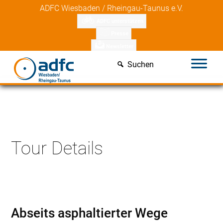
Skip
ADFC Wiesbaden / Rheingau-Taunus e.V.
to
ADFC unterstützen
content
Presse
Newsletter
Suchen
Tour Details
Abseits asphaltierter Wege