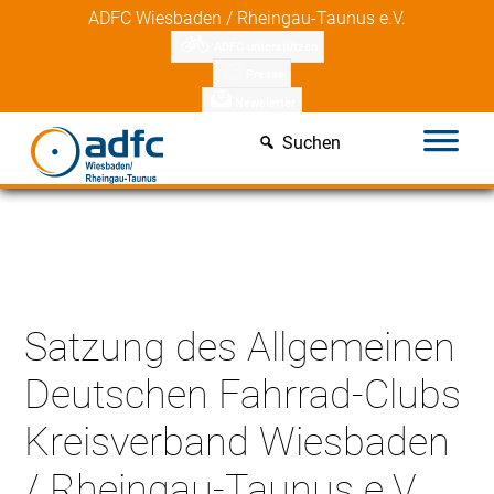
Skip
ADFC Wiesbaden / Rheingau-Taunus e.V.
to
ADFC unterstützen
content
Presse
Newsletter
Suchen
Satzung des Allgemeinen
Deutschen Fahrrad-Clubs
Kreisverband Wiesbaden
/ Rheingau-Taunus e.V.