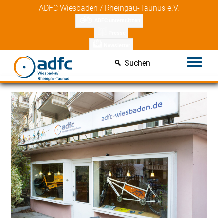
Skip
ADFC Wiesbaden / Rheingau-Taunus e.V.
to
ADFC unterstützen
content
Presse
Newsletter
Suchen