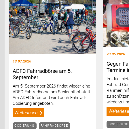
20.05.2026
13.07.2026
Gegen Fah
Termine i
ADFC Fahrradbörse am 5.
September
Im Juni bie
Fahrrad-Cod
Am 5. September 2026 findet wieder eine
Rahmen hilf
ADFC Fahrradbörse am Schlachthof statt.
zu schützen
Am ADFC Infostand wird auch Fahrrad-
wiederzufin
Codierung angeboten.
Weiterles
Weiterlesen
CODIERUNG
CODIERUNG
FAHRRADBÖRSE