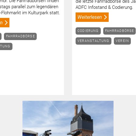
ehör. Die Fahrradbörsen finden
die letzte Fahrradbörse des Ja
tags parallel zum legendären
ADFC Infostand & Codierung.
-Flohmarkt im Kulturpark statt.
Weiterlesen
en
CODIERUNG
FAHRRADBÖRSE
FAHRRADBÖRSE
VERANSTALTUNG
VEREIN
LTUNG