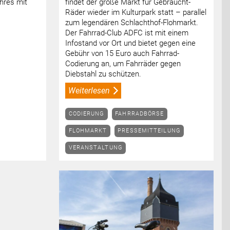
hres mit
findet der große Markt für Gebraucht-
Räder wieder im Kulturpark statt – parallel
zum legendären Schlachthof-Flohmarkt.
Der Fahrrad-Club ADFC ist mit einem
Infostand vor Ort und bietet gegen eine
Gebühr von 15 Euro auch Fahrrad-
Codierung an, um Fahrräder gegen
Diebstahl zu schützen.
Weiterlesen
CODIERUNG
FAHRRADBÖRSE
FLOHMARKT
PRESSEMITTEILUNG
VERANSTALTUNG