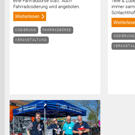
eine Fahrradbörse statt. Auch
Teile & Zub
Fahrradcodierung wird angeboten.
immer sams
Schlachthof
Weiterlesen
Weiterles
CODIERUNG
FAHRRADBÖRSE
CODIERUNG
VERANSTALTUNG
VERANSTA