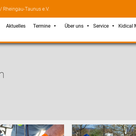
/ Rheingau-Taunus e.V.
Aktuelles
Termine
Über uns
Service
Kidical
n