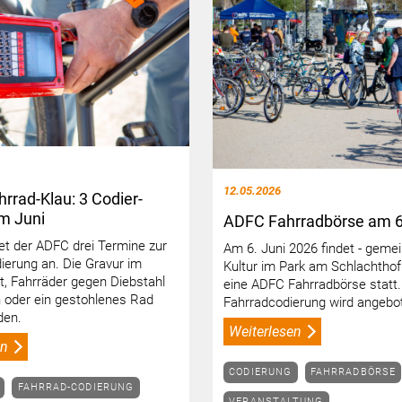
12.05.2026
rrad-Klau: 3 Codier-
m Juni
ADFC Fahrradbörse am 6
tet der ADFC drei Termine zur
Am 6. Juni 2026 findet - geme
ierung an. Die Gravur im
Kultur im Park am Schlachthof
t, Fahrräder gegen Diebstahl
eine ADFC Fahrradbörse statt
 oder ein gestohlenes Rad
Fahrradcodierung wird angebo
den.
Weiterlesen
en
CODIERUNG
FAHRRADBÖRSE
FAHRRAD-CODIERUNG
VERANSTALTUNG