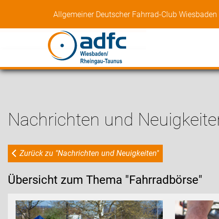
Skip
Allgemeiner Deutscher Fahrrad-Club Wiesbaden 
to
content
Nachrichten und Neuigkeite
Zurück zu "Nachrichten und Neuigkeiten"
Übersicht zum Thema "Fahrradbörse"