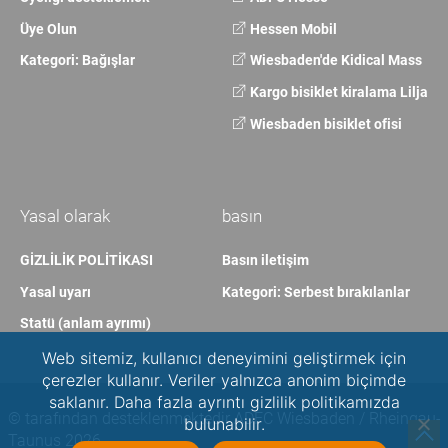
Üye Olun
Hessen Mobil
Kategori: Bağışlar
Wiesbaden'de Kidical Mass
Kargo bisiklet kiralama Lilja
Wiesbaden bisiklet ofisi
Yasal olarak
basın
GİZLİLİK POLİTİKASI
Basın iletişim
Yasal uyarı
Kategori: Serbest bırakılanlar
Statü (anlam ayrımı)
Web sitemiz, kullanıcı deneyimini geliştirmek için
çerezler kullanır. Veriler yalnızca anonim biçimde
saklanır. Daha fazla ayrıntı gizlilik politikamızda
© tarafından desteklenmektedir ADFC Wiesbaden / Rheingau-
bulunabilir.
Taunus 2026