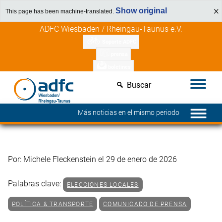
Show original
This page has been machine-translated.
Saltar
Descubre los beneficios para miembros
ADFC Wiesbaden / Rheingau-Taunus e.V.
al
Soporte ADFC
contenido
prensa
boletines
Buscar
Más noticias en el mismo periodo
Por: Michele Fleckenstein el 29 de enero de 2026
Palabras clave:
ELECCIONES LOCALES
POLÍTICA & TRANSPORTE
COMUNICADO DE PRENSA