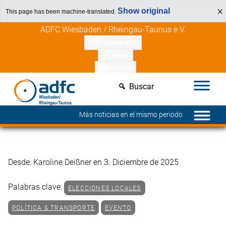
Show original
This page has been machine-translated.
Saltar
Descubre los beneficios para miembros
ADFC Wiesbaden / Rheingau-Taunus e.V.
al
Soporte ADFC
contenido
prensa
boletines
Buscar
Más noticias en el mismo periodo
Desde: Karoline Deißner en 3. Diciembre de 2025
Palabras clave:
ELECCIONES LOCALES
POLÍTICA & TRANSPORTE
EVENTO