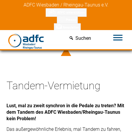
Skip
ADFC Wiesbaden / Rheingau-Taunus e.V.
to
ADFC unterstützen
content
Presse
Newsletter
Suchen
Tandem-Vermietung
Lust, mal zu zweit synchron in die Pedale zu treten? Mit
dem Tandem des ADFC Wiesbaden/Rheingau-Taunus
kein Problem!
Das außergewöhnliche Erlebnis, mal Tandem zu fahren,