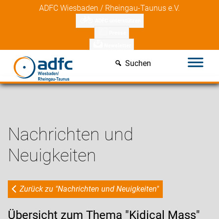
Skip
ADFC Wiesbaden / Rheingau-Taunus e.V.
to
ADFC unterstützen
content
Presse
Newsletter
Suchen
Nachrichten und
Neuigkeiten
Zurück zu "Nachrichten und Neuigkeiten"
Übersicht zum Thema "Kidical Mass"