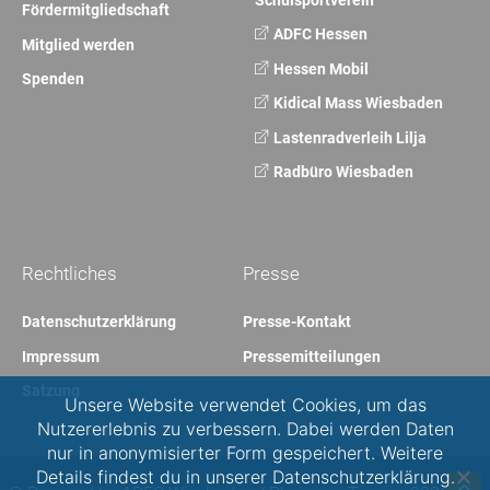
Fördermitgliedschaft
ADFC Hessen
Mitglied werden
Hessen Mobil
Spenden
Kidical Mass Wiesbaden
Lastenradverleih Lilja
Radbüro Wiesbaden
Rechtliches
Presse
Datenschutzerklärung
Presse-Kontakt
Impressum
Pressemitteilungen
Satzung
Unsere Website verwendet Cookies, um das
Nutzererlebnis zu verbessern. Dabei werden Daten
nur in anonymisierter Form gespeichert. Weitere
Details findest du in unserer Datenschutzerklärung.