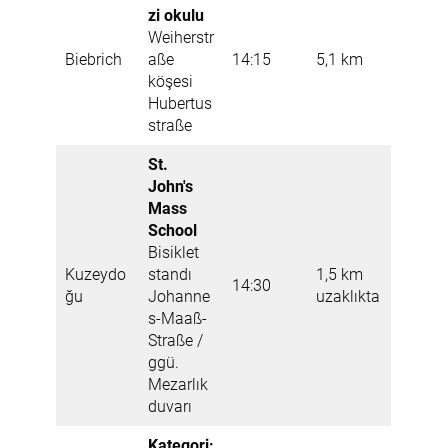
zi okulu
Weiherstr
Biebrich
aße
14:15
5,1 km
köşesi
Hubertus
straße
St.
John's
Mass
School
Bisiklet
Kuzeydo
standı
1,5 km
14:30
ğu
Johanne
uzaklıkta
s-Maaß-
Straße /
ggü.
Mezarlık
duvarı
Kategori: