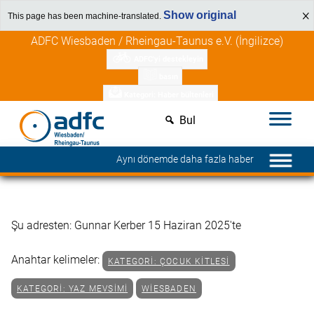
Show original
This page has been machine-translated.
İçeriğe
Üye avantajlarını keşfedin
ADFC Wiesbaden / Rheingau-Taunus e.V. (İngilizce)
atla
ADFC'yi destekleyin
basın
Kategori: Haber bültenleri
Bul
Aynı dönemde daha fazla haber
Şu adresten: Gunnar Kerber 15 Haziran 2025'te
Anahtar kelimeler:
KATEGORI: ÇOCUK KITLESI
KATEGORI: YAZ MEVSIMI
WIESBADEN