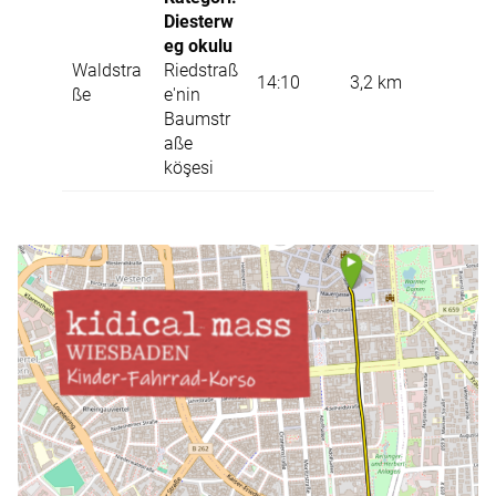
Diesterw
eg okulu
Waldstra
Riedstraß
14:10
3,2 km
ße
e'nin
Baumstr
aße
köşesi