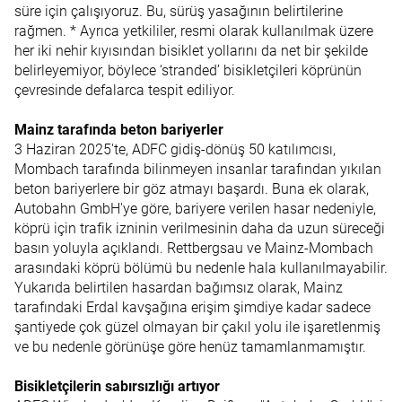
süre için çalışıyoruz. Bu, sürüş yasağının belirtilerine
rağmen. * Ayrıca yetkililer, resmi olarak kullanılmak üzere
her iki nehir kıyısından bisiklet yollarını da net bir şekilde
belirleyemiyor, böylece ‘stranded’ bisikletçileri köprünün
çevresinde defalarca tespit ediliyor.
Mainz tarafında beton bariyerler
3 Haziran 2025'te, ADFC gidiş-dönüş 50 katılımcısı,
Mombach tarafında bilinmeyen insanlar tarafından yıkılan
beton bariyerlere bir göz atmayı başardı. Buna ek olarak,
Autobahn GmbH'ye göre, bariyere verilen hasar nedeniyle,
köprü için trafik izninin verilmesinin daha da uzun süreceği
basın yoluyla açıklandı. Rettbergsau ve Mainz-Mombach
arasındaki köprü bölümü bu nedenle hala kullanılmayabilir.
Yukarıda belirtilen hasardan bağımsız olarak, Mainz
tarafındaki Erdal kavşağına erişim şimdiye kadar sadece
şantiyede çok güzel olmayan bir çakıl yolu ile işaretlenmiş
ve bu nedenle görünüşe göre henüz tamamlanmamıştır.
Bisikletçilerin sabırsızlığı artıyor