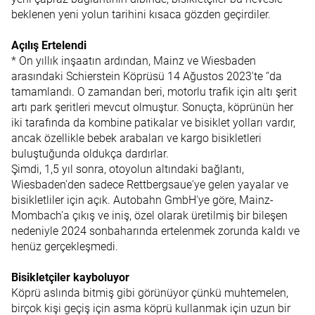
beklenen yeni yolun tarihini kısaca gözden geçirdiler.
Açılış Ertelendi
* On yıllık inşaatın ardından, Mainz ve Wiesbaden
arasındaki Schierstein Köprüsü 14 Ağustos 2023'te ‘'da
tamamlandı. O zamandan beri, motorlu trafik için altı şerit
artı park şeritleri mevcut olmuştur. Sonuçta, köprünün her
iki tarafında da kombine patikalar ve bisiklet yolları vardır,
ancak özellikle bebek arabaları ve kargo bisikletleri
buluştuğunda oldukça dardırlar.
Şimdi, 1,5 yıl sonra, otoyolun altındaki bağlantı,
Wiesbaden'den sadece Rettbergsaue'ye gelen yayalar ve
bisikletliler için açık. Autobahn GmbH'ye göre, Mainz-
Mombach'a çıkış ve iniş, özel olarak üretilmiş bir bileşen
nedeniyle 2024 sonbaharında ertelenmek zorunda kaldı ve
henüz gerçekleşmedi.
Bisikletçiler kayboluyor
Köprü aslında bitmiş gibi görünüyor çünkü muhtemelen,
birçok kişi geçiş için asma köprü kullanmak için uzun bir