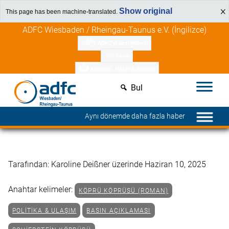
Show original
This page has been machine-translated.
İçeriğe
Üye avantajlarını keşfedin
ADFC Wiesbaden / Rheingau-Taunus e.V. (İngilizce)
atla
ADFC'yi destekleyin
basın
Kategori: Haber bültenleri
Bul
Aynı dönemde daha fazla haber
Tarafından: Karoline Deißner üzerinde Haziran 10, 2025
Anahtar kelimeler:
KÖPRÜ KÖPRÜSÜ (ROMAN)
POLITIKA & ULAŞIM
BASIN AÇIKLAMASI