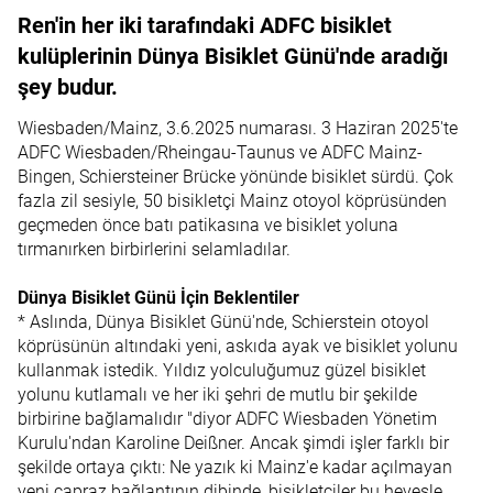
Ren'in her iki tarafındaki ADFC bisiklet
kulüplerinin Dünya Bisiklet Günü'nde aradığı
şey budur.
Wiesbaden/Mainz, 3.6.2025 numarası. 3 Haziran 2025'te
ADFC Wiesbaden/Rheingau-Taunus ve ADFC Mainz-
Bingen, Schiersteiner Brücke yönünde bisiklet sürdü. Çok
fazla zil sesiyle, 50 bisikletçi Mainz otoyol köprüsünden
geçmeden önce batı patikasına ve bisiklet yoluna
tırmanırken birbirlerini selamladılar.
Dünya Bisiklet Günü İçin Beklentiler
* Aslında, Dünya Bisiklet Günü'nde, Schierstein otoyol
köprüsünün altındaki yeni, askıda ayak ve bisiklet yolunu
kullanmak istedik. Yıldız yolculuğumuz güzel bisiklet
yolunu kutlamalı ve her iki şehri de mutlu bir şekilde
birbirine bağlamalıdır "diyor ADFC Wiesbaden Yönetim
Kurulu'ndan Karoline Deißner. Ancak şimdi işler farklı bir
şekilde ortaya çıktı: Ne yazık ki Mainz'e kadar açılmayan
yeni çapraz bağlantının dibinde, bisikletçiler bu hevesle