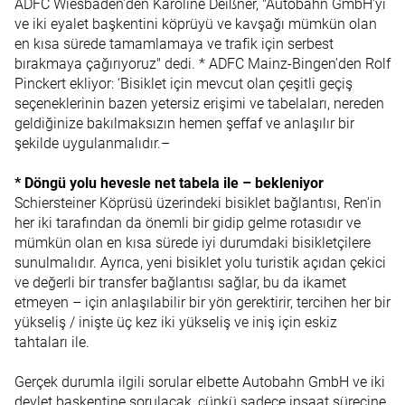
ADFC Wiesbaden'den Karoline Deißner, "Autobahn GmbH'yi
ve iki eyalet başkentini köprüyü ve kavşağı mümkün olan
en kısa sürede tamamlamaya ve trafik için serbest
bırakmaya çağırıyoruz" dedi. * ADFC Mainz-Bingen'den Rolf
Pinckert ekliyor: ‘Bisiklet için mevcut olan çeşitli geçiş
seçeneklerinin bazen yetersiz erişimi ve tabelaları, nereden
geldiğinize bakılmaksızın hemen şeffaf ve anlaşılır bir
şekilde uygulanmalıdır.–
* Döngü yolu hevesle net tabela ile – bekleniyor
Schiersteiner Köprüsü üzerindeki bisiklet bağlantısı, Ren'in
her iki tarafından da önemli bir gidip gelme rotasıdır ve
mümkün olan en kısa sürede iyi durumdaki bisikletçilere
sunulmalıdır. Ayrıca, yeni bisiklet yolu turistik açıdan çekici
ve değerli bir transfer bağlantısı sağlar, bu da ikamet
etmeyen – için anlaşılabilir bir yön gerektirir, tercihen her bir
yükseliş / inişte üç kez iki yükseliş ve iniş için eskiz
tahtaları ile.
Gerçek durumla ilgili sorular elbette Autobahn GmbH ve iki
devlet başkentine sorulacak, çünkü sadece inşaat sürecine