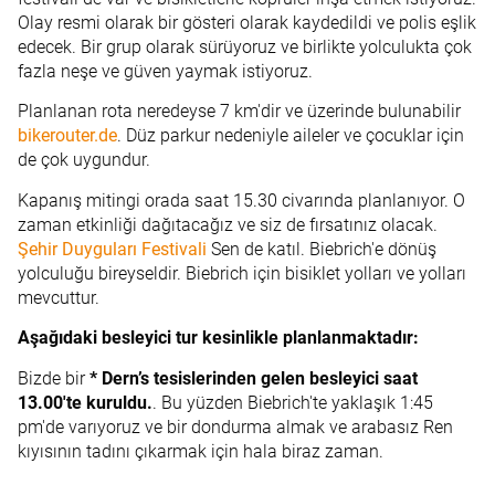
Olay resmi olarak bir gösteri olarak kaydedildi ve polis eşlik
edecek. Bir grup olarak sürüyoruz ve birlikte yolculukta çok
fazla neşe ve güven yaymak istiyoruz.
Planlanan rota neredeyse 7 km'dir ve üzerinde bulunabilir
bikerouter.de
. Düz parkur nedeniyle aileler ve çocuklar için
de çok uygundur.
Kapanış mitingi orada saat 15.30 civarında planlanıyor. O
zaman etkinliği dağıtacağız ve siz de fırsatınız olacak.
Şehir Duyguları Festivali
Sen de katıl. Biebrich'e dönüş
yolculuğu bireyseldir. Biebrich için bisiklet yolları ve yolları
mevcuttur.
Aşağıdaki besleyici tur kesinlikle planlanmaktadır:
Bizde bir
* Dern’s tesislerinden gelen besleyici saat
13.00'te kuruldu.
. Bu yüzden Biebrich'te yaklaşık 1:45
pm'de varıyoruz ve bir dondurma almak ve arabasız Ren
kıyısının tadını çıkarmak için hala biraz zaman.