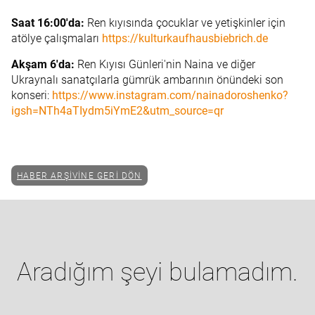
Saat 16:00'da:
Ren kıyısında çocuklar ve yetişkinler için
atölye çalışmaları
https://kulturkaufhausbiebrich.de
Akşam 6'da:
Ren Kıyısı Günleri'nin Naina ve diğer
Ukraynalı sanatçılarla gümrük ambarının önündeki son
konseri:
https://www.instagram.com/nainadoroshenko?
igsh=NTh4aTIydm5iYmE2&utm_source=qr
HABER ARŞIVINE GERI DÖN
Aradığım şeyi bulamadım.