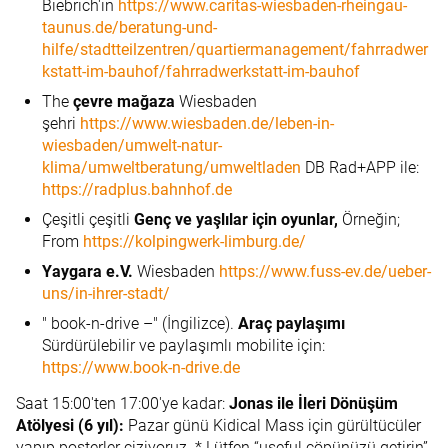
Biebrich'in
https://www.caritas-wiesbaden-rheingau-
taunus.de/beratung-und-
hilfe/stadtteilzentren/quartiermanagement/fahrradwer
kstatt-im-bauhof/fahrradwerkstatt-im-bauhof
The
çevre mağaza
Wiesbaden
şehri
https://www.wiesbaden.de/leben-in-
wiesbaden/umwelt-natur-
klima/umweltberatung/umweltladen
DB Rad+APP ile:
https://radplus.bahnhof.de
Çeşitli çeşitli
Genç ve yaşlılar için oyunlar,
Örneğin;
From
https://kolpingwerk-limburg.de/
Yaygara e.V.
Wiesbaden
https://www.fuss-ev.de/ueber-
uns/in-ihrer-stadt/
" book-n-drive –" (İngilizce).
Araç paylaşımı
Sürdürülebilir ve paylaşımlı mobilite için:
https://www.book-n-drive.de
Saat 15:00'ten 17:00'ye kadar:
Jonas ile İleri Dönüşüm
Atölyesi (6 yıl):
Pazar günü Kidical Mass için gürültücüler
yapıp posterler çiziyoruz. * Lütfen “useful çöpünüzü getirin”