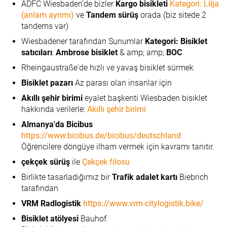
ADFC Wiesbaden'de bizler
Kargo bisikleti
Kategori: Lilja
(anlam ayrımı)
ve
Tandem sürüş
orada (biz sitede 2
tandems var)
Wiesbadener tarafından Sunumlar
Kategori: Bisiklet
satıcıları
:
Ambrose bisiklet
& amp; amp;
BOC
Rheingaustraße'de hızlı ve yavaş bisiklet sürmek
Bisiklet pazarı
Az parası olan insanlar için
Akıllı şehir birimi
eyalet başkenti Wiesbaden bisiklet
hakkında verilerle:
Akıllı şehir birimi
Almanya'da Bicibus
https://www.bicibus.de/bicibus/deutschland
Öğrencilere döngüye ilham vermek için kavramı tanıtır.
çekçek sürüş
ile
Çekçek filosu
Birlikte tasarladığımız bir
Trafik adalet kartı
Biebrich
tarafından
VRM Radlogistik
https://www.vrm-citylogistik.bike/
Bisiklet atölyesi
Bauhof