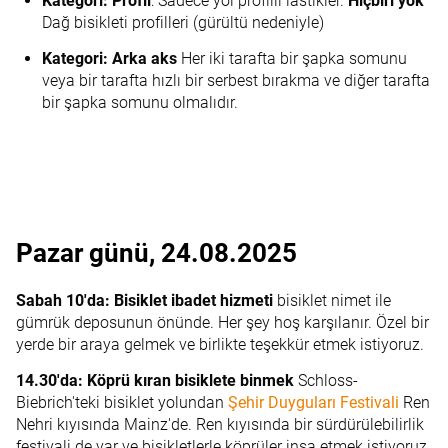
Kategori: Profil
: Sadece yol profilli lastikler.
Hiçbiri yok
Dağ bisikleti profilleri (gürültü nedeniyle)
Kategori: Arka aks
Her iki tarafta bir şapka somunu
veya bir tarafta hızlı bir serbest bırakma ve diğer tarafta
bir şapka somunu olmalıdır.
Pazar günü, 24.08.2025
Sabah 10'da:
Bisiklet ibadet hizmeti
bisiklet nimet ile
gümrük deposunun önünde. Her şey hoş karşılanır. Özel bir
yerde bir araya gelmek ve birlikte teşekkür etmek istiyoruz.
14.30'da:
Köprü kıran bisiklete binmek
Schloss-
Biebrich'teki bisiklet yolundan
Şehir Duyguları Festivali
Ren
Nehri kıyısında Mainz'de. Ren kıyısında bir sürdürülebilirlik
festivali de var ve bisikletlerle köprüler inşa etmek istiyoruz.