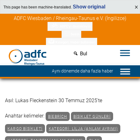
Show original
This page has been machine-translated.
İçeriğe
Üye avantajlarını keşfedin
ADFC Wiesbaden / Rheingau-Taunus e.V. (İngilizce)
atla
ADFC'yi destekleyin
basın
Kategori: Haber bültenleri
Bul
Aynı dönemde daha fazla haber
Asıl: Lukas Fleckenstein 30 Temmuz 2025'te
Anahtar kelimeler:
BIEBRICH
BISIKLET GÜNLERI
KARGO BISIKLETI
KATEGORI: LILJA (ANLAM AYRIMI)