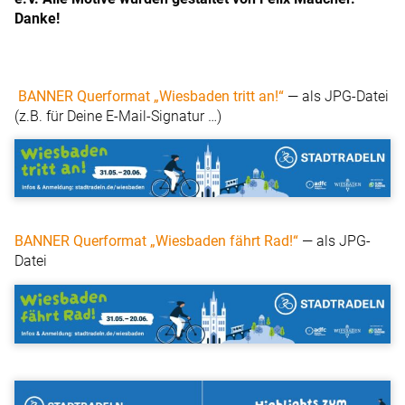
Danke!
BANNER Querformat „Wiesbaden tritt an!“
— als JPG-Datei
(z.B. für Deine E-Mail-Signatur …)
BANNER Querformat „Wiesbaden fährt Rad!“
— als JPG-
Datei