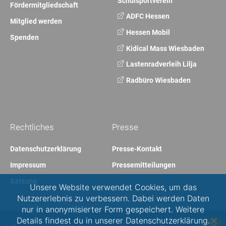
Schulsportverein
Fördermitgliedschaft
ADFC Hessen
Mitglied werden
Hessen Mobil
Spenden
Kidical Mass Wiesbaden
Lastenradverleih Lilja
Radbüro Wiesbaden
Rechtliches
Presse
Datenschutzerklärung
Presse-Kontakt
Impressum
Pressemitteilungen
Satzung
Unsere Website verwendet Cookies, um das
Nutzererlebnis zu verbessern. Dabei werden Daten
nur in anonymisierter Form gespeichert. Weitere
Details findest du in unserer Datenschutzerklärung.