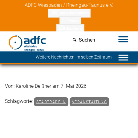
Skip
Mitgliedsvorteile entdecken
ADFC Wiesbaden / Rheingau-Taunus e.V.
to
ADFC unterstützen
content
Presse
Newsletter
Suchen
Weitere Nachrichten im selben Zeitraum
Von: Karoline Deißner am 7. Mai 2026
Schlagworte:
STADTRADELN
VERANSTALTUNG