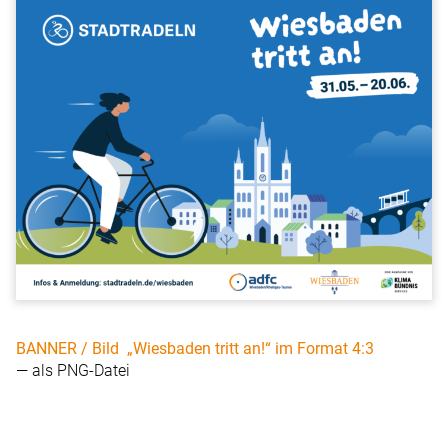
BANNER / Bild „Wiesbaden tritt an!“ im Format 4:3
— als PNG-Datei