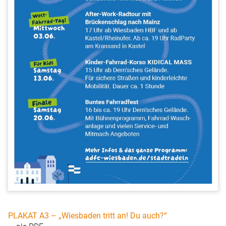
PLAKAT A3 – „Wiesbaden tritt an! Du auch?“