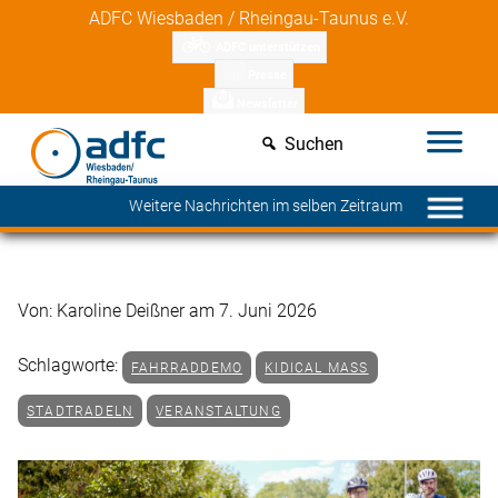
Skip
Mitgliedsvorteile entdecken
ADFC Wiesbaden / Rheingau-Taunus e.V.
to
ADFC unterstützen
content
Presse
Newsletter
Suchen
Weitere Nachrichten im selben Zeitraum
Von: Karoline Deißner am 7. Juni 2026
Schlagworte:
FAHRRADDEMO
KIDICAL MASS
STADTRADELN
VERANSTALTUNG